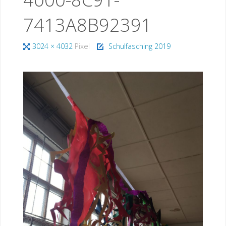
7413A8B92391
Originalgröße
3024 × 4032
Pixel
Schulfasching 2019