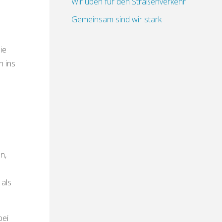
Wir üben für den Straßenverkehr
Gemeinsam sind wir stark
ie
h ins
n,
 als
bei