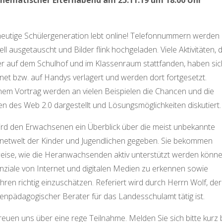
thematischer Elternabend am 25.11.19 um 18.00 Uhr
heutige Schülergeneration lebt online! Telefonnummern werden
ll ausgetauscht und Bilder flink hochgeladen. Viele Aktivitäten, d
er auf dem Schulhof und im Klassenraum stattfanden, haben sic
rnet bzw. auf Handys verlagert und werden dort fortgesetzt.
inem Vortrag werden an vielen Beispielen die Chancen und die
ken des Web 2.0 dargestellt und Lösungsmöglichkeiten diskutiert.
ird den Erwachsenen ein Überblick über die meist unbekannte
rnetwelt der Kinder und Jugendlichen gegeben. Sie bekommen
eise, wie die Heranwachsenden aktiv unterstützt werden könne
nziale von Internet und digitalen Medien zu erkennen sowie
ren richtig einzuschätzen. Referiert wird durch Herrn Wolf, der
enpädagogischer Berater für das Landesschulamt tätig ist.
reuen uns über eine rege Teilnahme. Melden Sie sich bitte kurz 