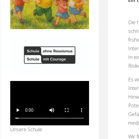
Ein 
Die 
schne
früh
Inte
In e
Risi
Es w
Inte
Hinw
Pote
Gefah
medi
Unsere Schule
Wir f