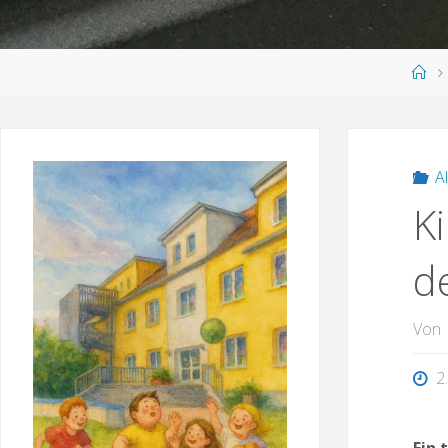
SUCHEN
Sta
A
K
d
Von
2