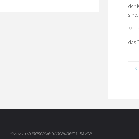
der K
sind.
Mit 
das 
©2021 Grundschule Schnaudertal Kayna