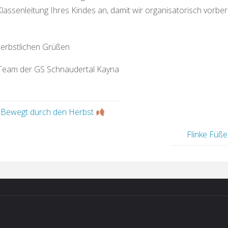
lassenleitung Ihres Kindes an, damit wir organisatorisch vorber
herbstlichen Grüßen
Team der GS Schnaudertal Kayna
Bewegt durch den Herbst
Flinke Füße