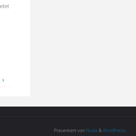
eitet
Präsentiert von
Fluida
&
WordPress.