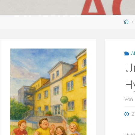
SUCHEN
Sta
A
U
H
Von
2