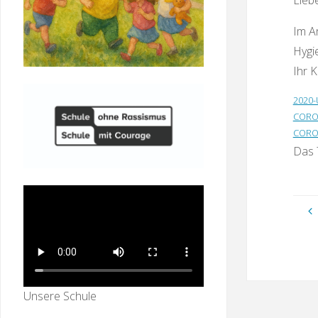
Liebe
Im A
Hygi
Ihr K
2020-
CORON
CORON
Das 
Unsere Schule