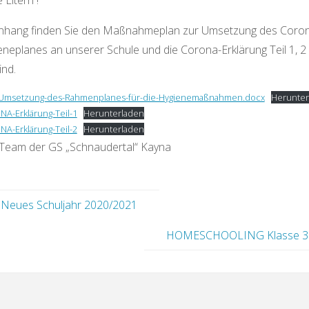
 Eltern !
nhang finden Sie den Maßnahmeplan zur Umsetzung des Coro
eneplanes an unserer Schule und die Corona-Erklärung Teil 1, 2 
ind.
Umsetzung-des-Rahmenplanes-für-die-Hygienemaßnahmen.docx
Herunter
A-Erklärung-Teil-1
Herunterladen
A-Erklärung-Teil-2
Herunterladen
Team der GS „Schnaudertal“ Kayna
Neues Schuljahr 2020/2021
HOMESCHOOLING Klasse 3