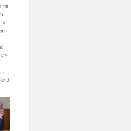
s mit
ch
eine
in.
n
ab
ude.
es
n und