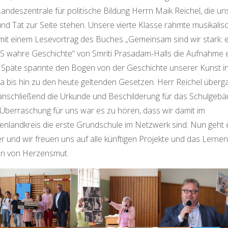
andeszentrale für politische Bildung Herrn Maik Reichel, die un
und Tat zur Seite stehen. Unsere vierte Klasse rahmte musikalis
mit einem Lesevortrag des Buches „Gemeinsam sind wir stark: 
 wahre Geschichte“ von Smriti Prasadam-Halls die Aufnahme e
 Späte spannte den Bogen von der Geschichte unserer Kunst i
a bis hin zu den heute geltenden Gesetzen. Herr Reichel überg
anschließend die Urkunde und Beschilderung für das Schulgebä
 Überraschung für uns war es zu hören, dass wir damit im
enlandkreis die erste Grundschule im Netzwerk sind. Nun geht 
er und wir freuen uns auf alle künftigen Projekte und das Lerne
n von Herzensmut.