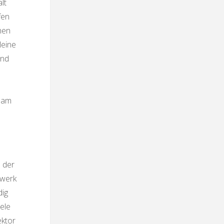
lt
fen
hen
leine
und
e am
 der
zwerk
dig
ele
ektor