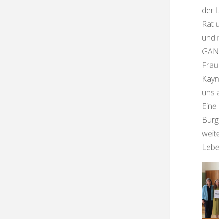
der L
Rat 
und 
GANS
Frau
Kayn
uns 
Eine
Burg
weit
Lebe