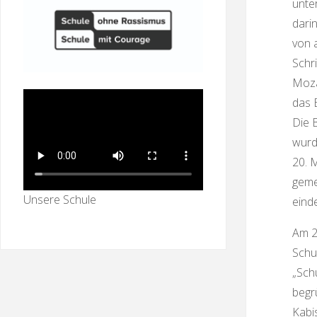
unte
darin
von 
Schr
Moza
das 
Die 
wurd
20. 
geme
Unsere Schule
eind
Am 2
Schu
„Sch
begr
Kabi