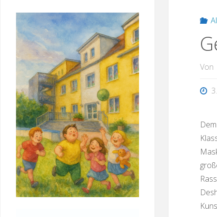
SUCHEN
A
G
Von
3
Demo
Klas
Mask
groß
Rass
Desh
Kuns