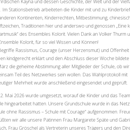
rirdischen Kayna und dessen Geschichte, der Welt und der Vielfa
. Im Stationsbetrieb arbeiteten die Kinder mit und zu Kinderbrie
anderen Kontinenten, Kinderrechten, Mitbestimmung, chinesisc
iftzeichen, Traditionen hier und anderswo und genossen „Eine k
rtmusik“ des Ensembles Kolorit. Vielen Dank an Volker Thurm 
Ensemble Kolorit, für so viel Wissen und Können!
Begriffe Rassismus, Courage (unser Herzensmut) und Offenheit
en kindgerecht erklärt und den Abschluss dieser Woche bildet
März die geheime Abstimmung aller Mitglieder der Schule, ob wir
insam Teil des Netzwerkes sein wollen. Das Wahlprotokoll mit
eutiger Mehrheit wurde anschließend eingesendet und geprüft.
2. Mai 2026 wurde umgesetzt, worauf die Kinder und das Team
le hingearbeitet hatten. Unsere Grundschule wurde in das Net
ule ohne Rassismus – Schule mit Courage“ aufgenommen. Freu
üßten wir alle unsere Patinnen Frau Margarete Späte und Gabri
sch, Frau Gröschel als Vertreterin unseres Trägers und den Dir