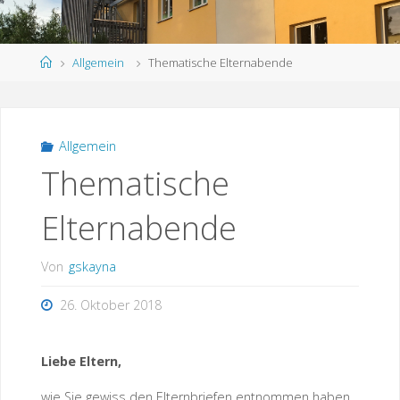
Start
Allgemein
Thematische Elternabende
Allgemein
Thematische
Elternabende
Von
gskayna
26. Oktober 2018
Liebe Eltern,
wie Sie gewiss den Elternbriefen entnommen haben,