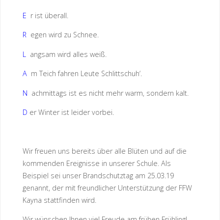
E
r ist überall.
R
egen wird zu Schnee.
L
angsam wird alles weiß.
A
m Teich fahren Leute Schlittschuh‘.
N
achmittags ist es nicht mehr warm, sondern kalt.
D
er Winter ist leider vorbei.
Wir freuen uns bereits über alle Blüten und auf die
kommenden Ereignisse in unserer Schule. Als
Beispiel sei unser Brandschutztag am 25.03.19
genannt, der mit freundlicher Unterstützung der FFW
Kayna stattfinden wird.
Wir wünschen Ihnen viel Freude am frühen Frühling!