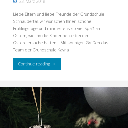
23. März 2018
Liebe Eltern und liebe Freunde der Grundschule
Schnaudertal, wir wünschen Ihnen schöne
Frühlingstage und mindestens so viel Spaß an
Ostern, wie ihn die Kinder heute bei der
Ostereiersuche hatten. Mit sonnigen Grüßen das
Team der Grundschule Kayna
"Frühlingserwachen"
Continue reading