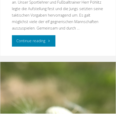
an. Unser Sportlehrer und Fußballtrainer Herr Pöhlitz
legte die Aufstellung fest und die Jungs setzten seine
taktischen Vorgaben hervorragend um. Es galt
möglichst viele der elf gegnerischen Mannschaften
auszuspielen. Gemeinsam und durch …
"Kayna
Continue reading
vor,
noch
ein
Tor!"