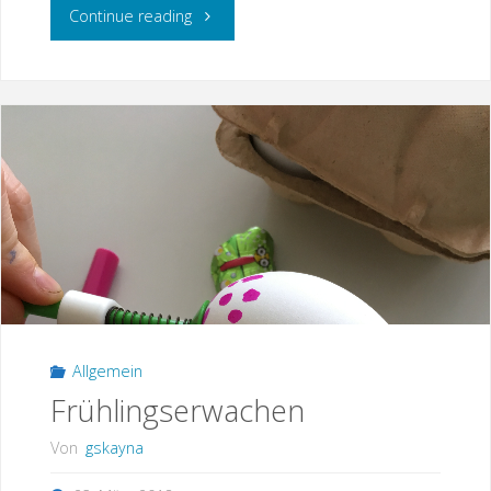
"Was
Continue reading
bisher
geschah"
Allgemein
Frühlingserwachen
Von
gskayna