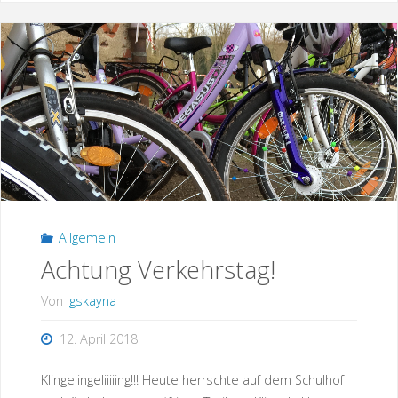
Plätze,
fertig,
los!"
Allgemein
Achtung Verkehrstag!
Von
gskayna
12. April 2018
Klingelingeliiiiing!!! Heute herrschte auf dem Schulhof