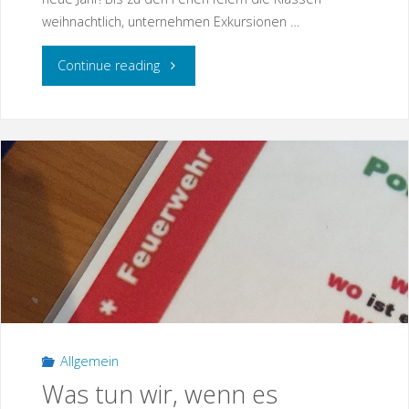
weihnachtlich, unternehmen Exkursionen …
"Jetzt
Continue reading
schon
ist
Weihnachtszeit"
Allgemein
Was tun wir, wenn es