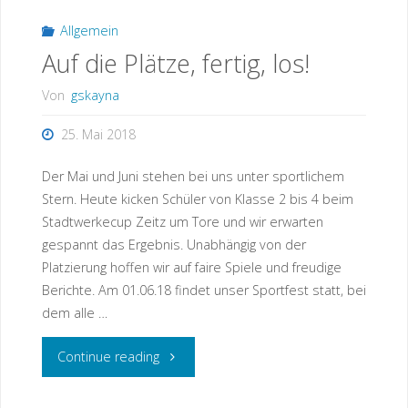
Allgemein
Auf die Plätze, fertig, los!
Von
gskayna
25. Mai 2018
Der Mai und Juni stehen bei uns unter sportlichem
Stern. Heute kicken Schüler von Klasse 2 bis 4 beim
Stadtwerkecup Zeitz um Tore und wir erwarten
gespannt das Ergebnis. Unabhängig von der
Platzierung hoffen wir auf faire Spiele und freudige
Berichte. Am 01.06.18 findet unser Sportfest statt, bei
dem alle …
"Auf
Continue reading
die