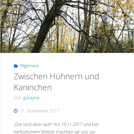
wenn
es
brennt?"
Allgemein
Zwischen Hühnern und
Kaninchen
Von
gskayna
11. November 2017
„Die sind aber laut!“ Am 10.11.2017 und bei
herbstlichem Wetter machten wir uns zur